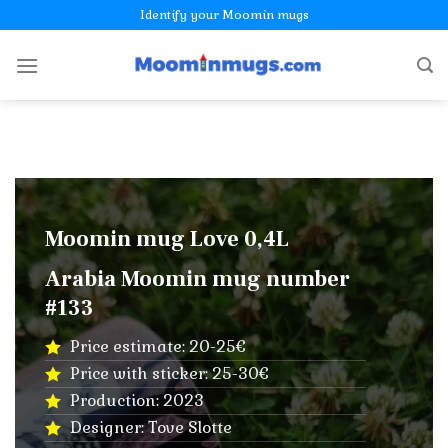
Skip
Identify your Moomin mugs
to
content
Moomin mug Love 0,4L
Arabia Moomin mug number
#133
Price estimate: 20-25€
Price with sticker: 25-30€
Production: 2023
Designer: Tove Slotte