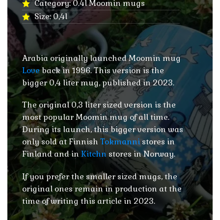
Category: 0.4l Moomin mugs
Size: 0,4l
Arabia originally launched Moomin mug
Love
back in 1996. This version is the
bigger 0,4 liter mug, published in 2023.
The original 0,3 liter sized version is the
most popular Moomin mug of all time.
During its launch, this bigger version was
only sold at Finnish
Tokmanni
stores in
Finland and in
Kitchn
stores in Norway.
If you prefer the smaller sized mugs, the
original ones remain in production at the
time of writing this article in 2023.