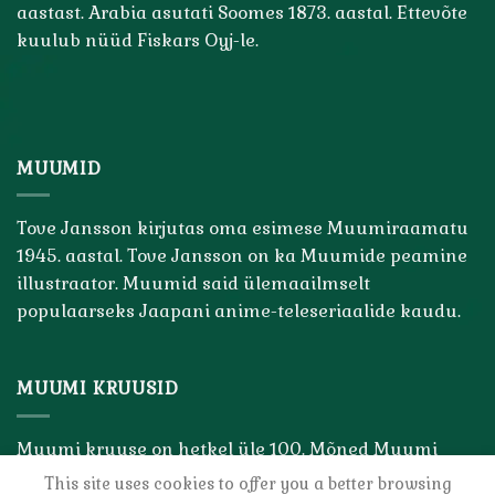
aastast. Arabia asutati Soomes 1873. aastal. Ettevõte
kuulub nüüd Fiskars Oyj-le.
MUUMID
Tove Jansson kirjutas oma esimese Muumiraamatu
1945. aastal. Tove Jansson on ka Muumide peamine
illustraator. Muumid said ülemaailmselt
populaarseks Jaapani anime-teleseriaalide kaudu.
MUUMI KRUUSID
Muumi kruuse on hetkel üle 100. Mõned Muumi
kruusid on väga haruldased ja väärtuslikud. Muumi
This site uses cookies to offer you a better browsing